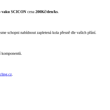
o
vaku SCICON
cena
200Kč/den/ks
.
jsme schopni nabídnout zapletená kola přesně dle vašich přání.
ní komponentů.
cling.cz
.