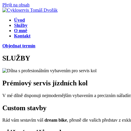
Přejít na obsah
Úvod
Služby
O mně
Kontakt
Objednat termín
SLUŽBY
Prémiový servis jízdních kol
V mé dílně disponuji nejmodernějším vybavením a precizním nářadím, 
Custom stavby
Rád vám sestavím váš
dream bike
, přesně dle vašich představ z ex