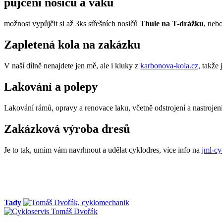
půjčení nosičů a vaku
možnost vypůjčit si až 3ks střešních nosičů
Thule na T-drážku
, neb
Zapletená kola na zakázku
V naší dílně nenajdete jen mě, ale i kluky z
karbonova-kola.cz,
takže 
Lakování a polepy
Lakování rámů, opravy a renovace laku, včetně odstrojení a nastroje
Zakázková výroba dresů
Je to tak, umím vám navrhnout a udělat cyklodres, více info na
jml-cy
Tady